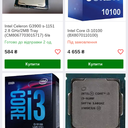
Intel Celeron G3900 s-1151
2.8 GHz/2MB Tray
Intel Core i3-10100
(CM8067703015717) б/в
(BX8070110100)
Готово до відправки 2 од.
Під замовлення
584
4 655
₴
₴
Купити
Купити