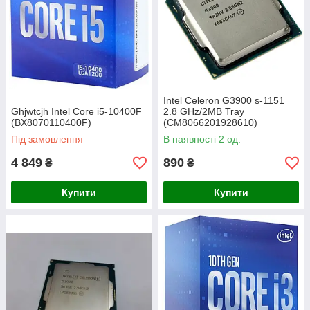
Intel Celeron G3900 s-1151
Ghjwtcjh Intel Core i5-10400F
2.8 GHz/2MB Tray
(BX8070110400F)
(CM8066201928610)
Під замовлення
В наявності 2 од.
4 849
890
₴
₴
Купити
Купити