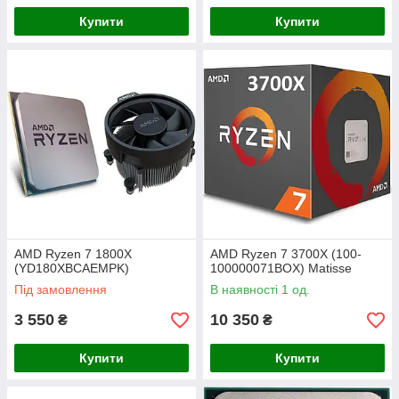
Купити
Купити
AMD Ryzen 7 1800X
AMD Ryzen 7 3700X (100-
(YD180XBCAEMPK)
100000071BOX) Matisse
Під замовлення
В наявності 1 од.
3 550
10 350
₴
₴
Купити
Купити