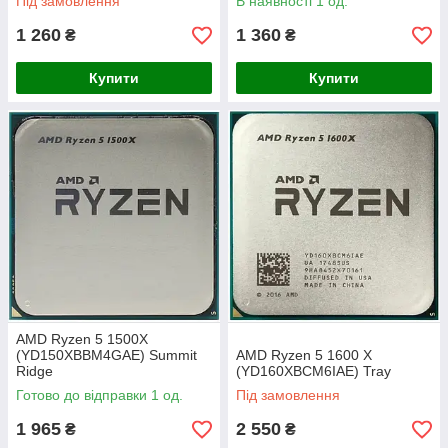
Під замовлення
В наявності 1 од.
1 260
1 360
₴
₴
Купити
Купити
AMD Ryzen 5 1500X
(YD150XBBM4GAE) Summit
AMD Ryzen 5 1600 Х
Ridge
(YD160ХBСM6IAE) Tray
Готово до відправки 1 од.
Під замовлення
1 965
2 550
₴
₴