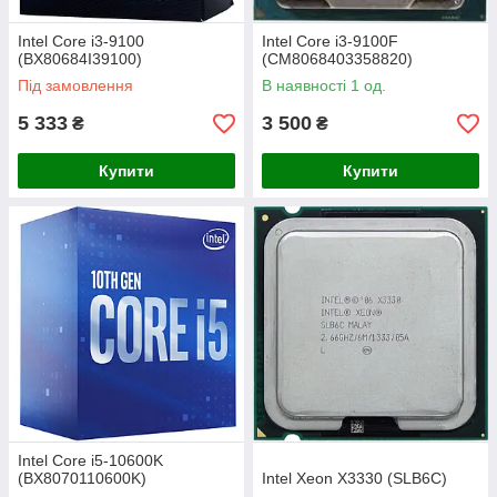
Intel Core i3-9100
Intel Core i3-9100F
(BX80684I39100)
(CM8068403358820)
Під замовлення
В наявності 1 од.
5 333
3 500
₴
₴
Купити
Купити
Intel Core i5-10600K
(BX8070110600K)
Intel Xeon X3330 (SLB6C)