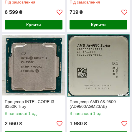
Під замовлення
Під замовлення
6 599
719
₴
₴
Купити
Купити
Процесор INTEL CORE I3
Процесор AMD A6-9500
8350K Tray
(AD9500AGM23AB)
В наявності 1 од.
В наявності 1 од.
2 660
1 980
₴
₴