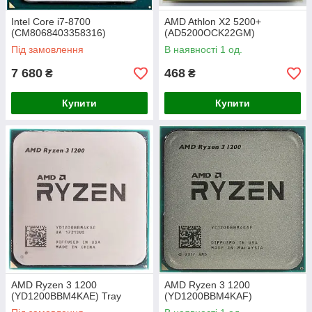
Intel Core i7-8700
AMD Athlon X2 5200+
(CM8068403358316)
(AD5200OCK22GM)
Під замовлення
В наявності 1 од.
7 680
468
₴
₴
Купити
Купити
AMD Ryzen 3 1200
AMD Ryzen 3 1200
(YD1200BBM4KAE) Tray
(YD1200BBM4KAF)