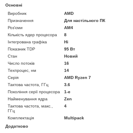
Основні
Виробник
AMD
Призначення
Для настільного ПК
Роз'єми
AM4
Кількість ядер процесора
8
Інтегрована графіка
Ні
Показник TDP
95 Вт
Стан
Новий
Число потоків
16
Техпроцес, нм
14
Серія
AMD Ryzen 7
Тактова частота, ГГц
3.6
Покоління серії процесора
1-е
Найменування ядра
Zen
Тактова частота, макс.,
4
ГГц
Комплектація
Multipack
Додатково