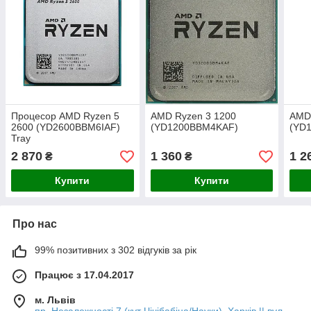
Процесор AMD Ryzen 5
AMD Ryzen 3 1200
AMD 
2600 (YD2600BBM6IAF)
(YD1200BBM4KAF)
(YD
Tray
2 870
1 360
1 2
₴
₴
Купити
Купити
Про нас
99% позитивних з 302 відгуків за рік
Працює з 17.04.2017
м. Львів