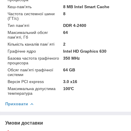
Кеш-пам'ять
8 MB Intel Smart Cache
Частота системної шини
8
(ГТ/с)
Тип пам'яті
DDR 4-2400
Максимальний обсяг
64
пам'яті, Гб
Кількість каналів пам’ яті
2
Графічне ядро
Intel HD Graphics 630
Базова частота графічного
350 MHz
процесора
Обсяг пам'яті графічної
64 GB
системи
Версія PCI express
3.0 x16
Максимальна допустима
100'C
температура
Приховати
Умови доставки