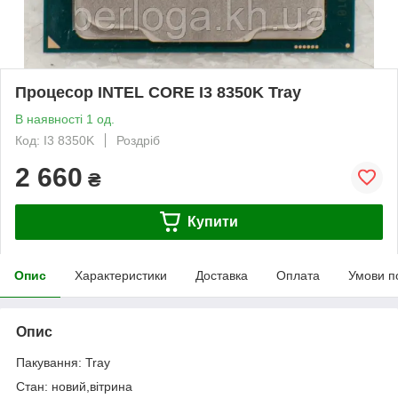
Процесор INTEL CORE I3 8350K Tray
В наявності 1 од.
Код: I3 8350K
Роздріб
2 660
₴
Купити
Опис
Характеристики
Доставка
Оплата
Умови п
Опис
Пакування: Tray
Стан: новий,вітрина