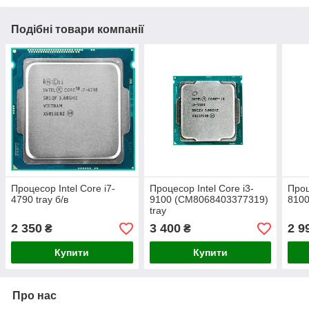
Подібні товари компанії
Процесор Intel Core i7-
Процесор Intel Core i3-
Проц
4790 tray б/в
9100 (CM8068403377319)
8100
tray
2 350
3 400
2 9
₴
₴
Купити
Купити
Про нас