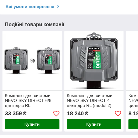
Всі умови повернення
Подібні товари компанії
Комплект для системи
Комплект для системи
Комп
NEVO-SKY DIRECT 6/8
NEVO-SKY DIRECT 4
NEV
циліндрів RL
циліндра RL (model 2)
цилі
33 359
18 240
8 1
₴
₴
Купити
Купити