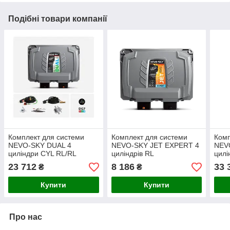
Подібні товари компанії
Комплект для системи
Комплект для системи
Комп
NEVO-SKY DUAL 4
NEVO-SKY JET EXPERT 4
NEV
циліндри CYL RL/RL
циліндрів RL
цилі
23 712
8 186
33 
₴
₴
Купити
Купити
Про нас