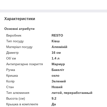
Характеристики
Основні атрибути
Виробник
RESTO
Тип посуду
Ківш
Матеріал посуду
Алюміній
Діаметр
16 см
Об`єм
1.4 л
Антипригарне покриття
Мармур
Ручка
Бакеліт
Кришка
скло
Колір
Зелений
Стан
Новий
Тип алюминия
литой, переработанный
Высота (см)
9.2
Крышка в комплекте
Да