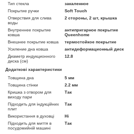
Тип стекла
закаленное
Покрытие ручки
Soft Touch
Отверствия для слива
2 стороны, 2 шт, крышка
воды
Внутреннее покрытие
антипригарное покрытие
ковша
Queenhome
Внешнее покрытие ковша
термостойкое покрытие
Усиление дна ковша
антидеформационный диск
Диаметр индукционного
12.8
диска (см)
Додаткові характеристики
Товщина дна
5 мм
Товщина стінки
2.2 мм
Кришка з отвором для
Так
виходу пари
Підходить для індукційних
Так
плит
Використання в духовці
Ні
Підходить для миття в
Так
посудомийній машині