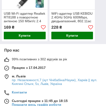
USB Wi-Fi адаптер Realtek
WiFi-адаптер USB KEBIDU
RT8188 з поворотною
2.4GHz 5GHz 600Mbps,
антеною 150 Мбит/с 2.4
дводыапазоний, 802.11ac
ГГц 802.11b/g/n
169
228
₴
₴
Купити
Купити
Про нас
99% позитивних з 302 відгуків за рік
Працює з 17.04.2017
м. Львів
пр. Незалежності,7 (кут Чічібабіна/Науки), Харків || вул.
Княгині Ольги, 5з, Львів, Україна
Контакти
Сьогодні працює з 11:45 до 18:15
Показати весь графік роботи