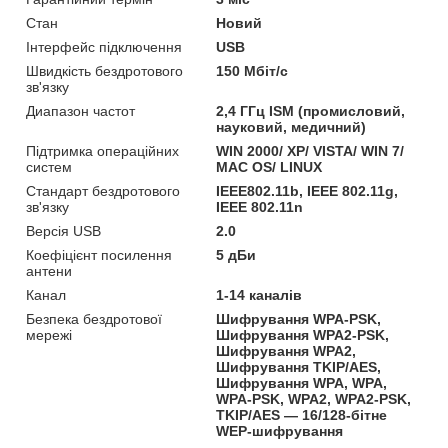
Стан
Новий
Інтерфейс підключення
USB
Швидкість бездротового
150 Мбіт/с
зв'язку
Диапазон частот
2,4 ГГц ISM (промисловий,
науковий, медичний)
Підтримка операційних
WIN 2000/ XP/ VISTA/ WIN 7/
систем
MAC OS/ LINUX
Стандарт бездротового
IEEE802.11b, IEEE 802.11g,
зв'язку
IEEE 802.11n
Версія USB
2.0
Коефіцієнт посилення
5 дБи
антени
Канал
1-14 каналів
Безпека бездротової
Шифрування WPA-PSK,
мережі
Шифрування WPA2-PSK,
Шифрування WPA2,
Шифрування TKIP/AES,
Шифрування WPA, WPA,
WPA-PSK, WPA2, WPA2-PSK,
TKIP/AES — 16/128-бітне
WEP-шифрування