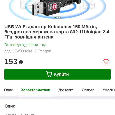
USB Wi-Fi адаптер Kebidumei 150 Мбіт/с,
бездротова мережева карта 802.11b/n/g/ac 2,4
ГГц, зовнішня антена
Готово до відправки 1 од.
Код: LJW000293
Роздріб
153
₴
Купити
Опис
Характеристики
Доставка
Оплата
Умови 
Опис
Пакування: пакет