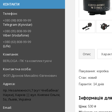
КОНТАКТИ
+380 (98) 808-99-99
Telegram (Kyivstar)
+380 (95) 808-99-99
Viber (Vodafone)
+380 (63) 808-99-99
(Life)
Опис
Харак
BERLOGA - ПК та комплектуючі
Пакування: коробка
ФОП Дронов Михайло Євгенович
Стан: новий
Гарантія: 14 днів
пр. Незалежності,7 (кут Чічібабіна/
Науки), Харків || вул. Княгині Ольги,
Інформація дл
5з, Львів, Україна
Ціна:
530 ₴