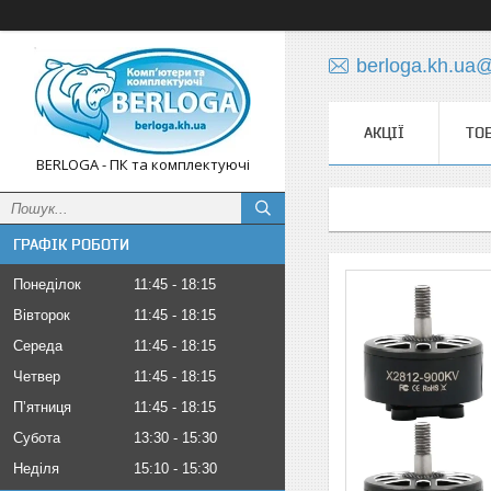
berloga.kh.ua
АКЦІЇ
ТО
BERLOGA - ПК та комплектуючі
ГРАФІК РОБОТИ
Понеділок
11:45
18:15
Вівторок
11:45
18:15
Середа
11:45
18:15
Четвер
11:45
18:15
Пʼятниця
11:45
18:15
Субота
13:30
15:30
Неділя
15:10
15:30