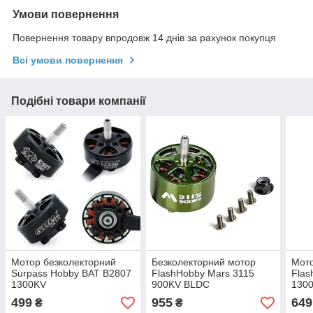
Умови повернення
Повернення товару впродовж 14 днів за рахунок покупця
Всі умови повернення
Подібні товари компанії
Мотор безколекторний
Безколекторний мотор
Мото
Surpass Hobby BAT B2807
FlashHobby Mars 3115
Flas
1300KV
900KV BLDC
1300
комп
499
955
649
₴
₴