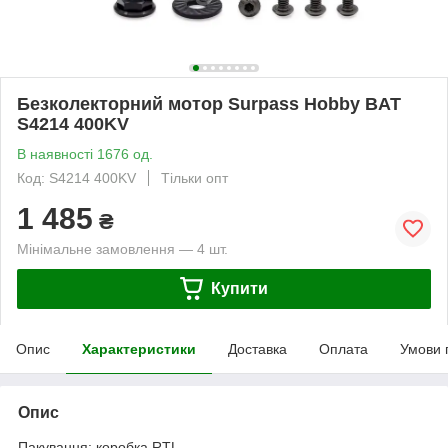
Безколекторний мотор Surpass Hobby BAT
S4214 400KV
В наявності 1676 од.
Код: S4214 400KV
Тільки опт
1 485
₴
Мінімальне замовлення — 4 шт.
Купити
Опис
Характеристики
Доставка
Оплата
Умови 
Опис
Пакування: коробка RTL