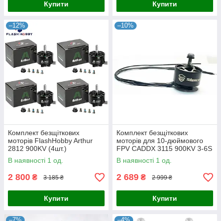
Купити
Купити
–12%
–10%
Комплект безщіткових
Комплект безщіткових
моторів FlashHobby Arthur
моторів для 10-дюймового
2812 900KV (4шт.)
FPV CADDX 3115 900KV 3-6S
В наявності 1 од.
В наявності 1 од.
2 800
2 689
₴
₴
3 185 ₴
2 999 ₴
Купити
Купити
–7%
–4%