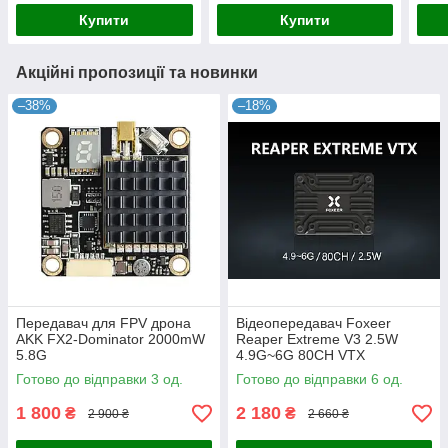
Купити
Купити
Акційні пропозиції та новинки
–38%
–18%
Передавач для FPV дрона
Відеопередавач Foxeer
AKK FX2-Dominator 2000mW
Reaper Extreme V3 2.5W
5.8G
4.9G~6G 80CH VTX
Готово до відправки 3 од.
Готово до відправки 6 од.
1 800
2 180
₴
₴
2 900 ₴
2 660 ₴