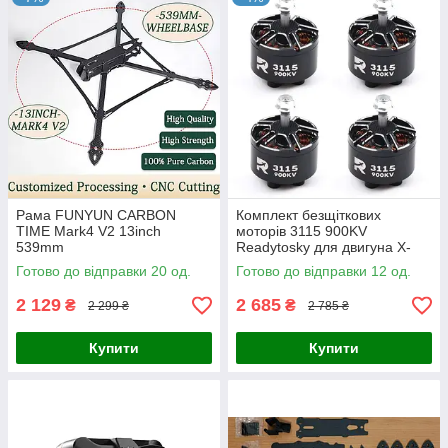
Рама FUNYUN CARBON
Комплект безщіткових
TIME Mark4 V2 13inch
моторів 3115 900KV
539mm
Readytosky для двигуна X-
Class Fpv дрону (R36-4)
Готово до відправки 20 од.
Готово до відправки 12 од.
2 129
2 685
₴
₴
2 299 ₴
2 785 ₴
Купити
Купити