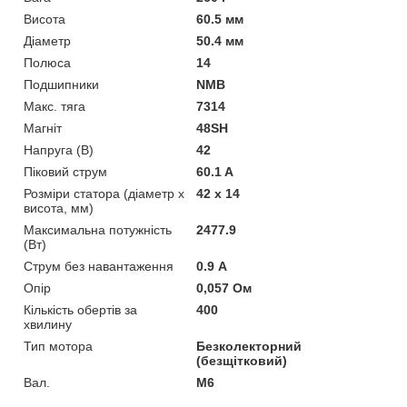
Висота
60.5 мм
Діаметр
50.4 мм
Полюса
14
Подшипники
NMB
Макс. тяга
7314
Магніт
48SH
Напруга (В)
42
Піковий струм
60.1 A
Розміри статора (діаметр х
42 x 14
висота, мм)
Максимальна потужність
2477.9
(Вт)
Струм без навантаження
0.9 А
Опір
0,057 Ом
Кількість обертів за
400
хвилину
Тип мотора
Безколекторний
(безщітковий)
Вал.
М6