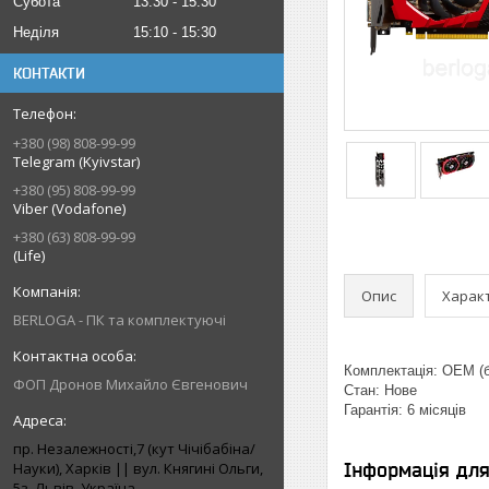
Субота
13:30
15:30
Неділя
15:10
15:30
КОНТАКТИ
+380 (98) 808-99-99
Telegram (Kyivstar)
+380 (95) 808-99-99
Viber (Vodafone)
+380 (63) 808-99-99
(Life)
Опис
Харак
BERLOGA - ПК та комплектуючі
Комплектація: ОЕМ (б
ФОП Дронов Михайло Євгенович
Стан: Нове
Гарантія: 6 місяців
пр. Незалежності,7 (кут Чічібабіна/
Науки), Харків || вул. Княгині Ольги,
Інформація дл
5з, Львів, Україна