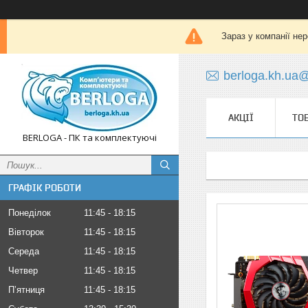
Зараз у компанії не
berloga.kh.ua
АКЦІЇ
ТО
BERLOGA - ПК та комплектуючі
ГРАФІК РОБОТИ
Понеділок
11:45
18:15
Вівторок
11:45
18:15
Середа
11:45
18:15
Четвер
11:45
18:15
Пʼятниця
11:45
18:15