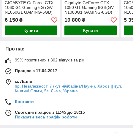
GIGABYTE GeForce GTX
Gigabyte GeForce GTX
GIG
1060 G1 Gaming 6G (GV-
1080 G1 Gaming 8GB(GV-
1050
N1060G1 GAMING-6GD)
N1080G1 GAMING-8GD)
N10
6 150
10 800
5 3
₴
₴
Купити
Купити
Про нас
99% позитивних з 302 відгуків за рік
Працює з 17.04.2017
м. Львів
пр. Незалежності,7 (кут Чічібабіна/Науки), Харків || вул.
Княгині Ольги, 5з, Львів, Україна
Контакти
Сьогодні працює з 11:45 до 18:15
Показати весь графік роботи