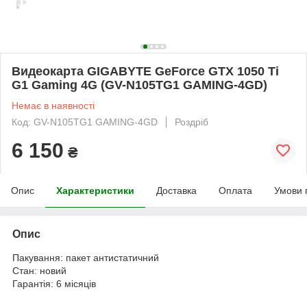
Видеокарта GIGABYTE GeForce GTX 1050 Ti
G1 Gaming 4G (GV-N105TG1 GAMING-4GD)
Немає в наявності
Код: GV-N105TG1 GAMING-4GD
Роздріб
6 150
₴
Опис
Характеристики
Доставка
Оплата
Умови 
Опис
Пакування: пакет антистатичний
Стан: новий
Гарантія: 6 місяців