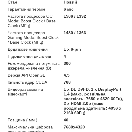
Стан
Новий
Гарантійний термін
6 міс
Частота процесора OC
1506 / 1392
Mode: Boost Clock / Base
Clock (МГц)
Частота процесора
1480 / 1366
Gaming Mode: Boost Clock
/ Base Clock (МГц)
Додаткове живлення
1 x 6-pin
Підключення дисплеїв
4
Рекомендована потужність
300
джерела живлення (В)
Версія API OpenGL
4.5
Кількість ядер CUDA
768
Видеоразъемы на
1 x DL DVI-D, 1 x DisplayPort
відеокарті
1.4 (макс. роздільна
здатність: 7680 x 4320 60Гц),
2 x HDMI 2.0b (макс.
роздільна здатність: 4096 x
2160 60Гц)
Товщина ( мм )
40
Максимальна цифрова
7680x4320
роздільна здатність