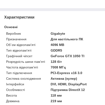
Характеристики
Основні
Виробник
Gigabyte
Призначення
Для настільного ПК
Об`єм відеопам'яті
4096 MB
Тип відеопам'яті
GDDR5
Графічний чіпсет
GeForce GTX 1050 TI
Розрядність шини пам'яті
128 біт
Частота відеопам'яті
7008 МГц
Тип підключення
PCI-Express x16 3.0
Система охолодження
Активна (кулер)
Інтерфейси
DVI, HDMI, DisplayPort
Особливості
Підтримка DirectX 12
Висота
118 мм
Довжина
219 мм