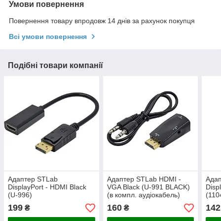
Умови повернення
Повернення товару впродовж 14 днів за рахунок покупця
Всі умови повернення
Подібні товари компанії
Адаптер STLab
Адаптер STLab HDMI -
Адап
DisplayPort - HDMI Black
VGA Black (U-991 BLACK)
Disp
(U-996)
(в компл. аудіокабель)
(110
199
160
142
₴
₴