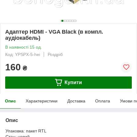
Адаптер HDMI - VGA Black (в компл.
аудіокабель)
В наявності 15 од.
Код: YPSPX-5-hei
Роздріб
160
₴
Купити
Опис
Характеристики
Доставка
Оплата
Умови п
Опис
Упаковка: пакет RTL
Стан: новий