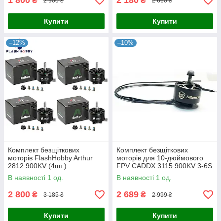
1 800
2 180
₴
₴
2 900 ₴
2 660 ₴
Купити
Купити
–12%
–10%
Комплект безщіткових
Комплект безщіткових
моторів FlashHobby Arthur
моторів для 10-дюймового
2812 900KV (4шт.)
FPV CADDX 3115 900KV 3-6S
В наявності 1 од.
В наявності 1 од.
2 800
2 689
₴
₴
3 185 ₴
2 999 ₴
Купити
Купити