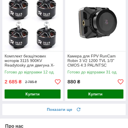
Комплект безщіткових
Камера для FPV RunCam
моторів 3115 900KV
Robin 3 V2 1200 TVL 1/3"
Readytosky для двигуна X-
CMOS 4:3 PAL/NTSC
Class Fpv дрону (R36-4)
Готово до відправки 12 од.
Готово до відправки 31 од.
2 685
880
₴
₴
2 785 ₴
Купити
Купити
Показати ще
Про нас