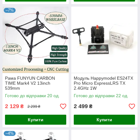
–7%
Рама FUNYUN CARBON
Модуль Happymodel ES24TX
TIME Mark4 V2 13inch
Pro Micro ExpressLRS TX
539mm
2.4GHz 1W
Готово до відправки 20 од.
Готово до відправки 22 од.
2 129
2 499
₴
₴
2 299 ₴
Купити
Купити
–4%