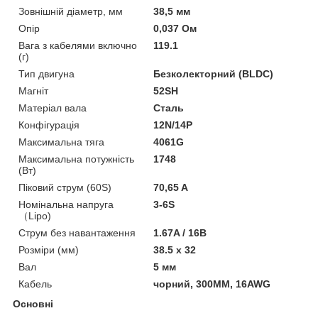
Зовнішній діаметр, мм
38,5 мм
Опір
0,037 Ом
Вага з кабелями включно
119.1
(г)
Тип двигуна
Безколекторний (BLDC)
Магніт
52SH
Матеріал вала
Сталь
Конфігурація
12N/14P
Максимальна тяга
4061G
Максимальна потужність
1748
(Вт)
Піковий струм (60S)
70,65 A
Номінальна напруга
3-6S
（Lipo)
Струм без навантаження
1.67A / 16В
Розміри (мм)
38.5 х 32
Вал
5 мм
Кабель
чорний, 300MM, 16AWG
Основні