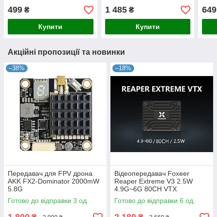
комп
499
1 485
649
₴
₴
Купити
Купити
Акційні пропозиції та новинки
–38%
–18%
Передавач для FPV дрона
Відеопередавач Foxeer
AKK FX2-Dominator 2000mW
Reaper Extreme V3 2.5W
5.8G
4.9G~6G 80CH VTX
Готово до відправки 3 од.
Готово до відправки 6 од.