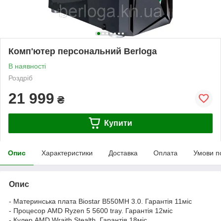
Комп'ютер персональний Berloga
В наявності
Роздріб
21 999
₴
Купити
Опис
Характеристики
Доставка
Оплата
Умови п
Опис
- Материнська плата Biostar B550MH 3.0. Гарантія 11міс
- Процесор AMD Ryzen 5 5600 tray. Гарантія 12міс
- Кулер AMD Wraith Stealth. Гарантія 18міс