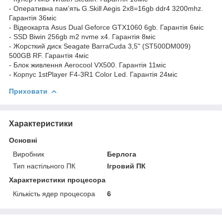
- Оперативна пам'ять G.Skill Aegis 2x8=16gb ddr4 3200mhz.
Гарантія 36міс
- Відеокарта Asus Dual Geforce GTX1060 6gb. Гарантія 6міс
- SSD Biwin 256gb m2 nvme x4. Гарантія 8міс
- Жорсткий диск Seagate BarraCuda 3,5" (ST500DM009)
500GB RF. Гарантія 4міс
- Блок живлення Aerocool VX500. Гарантія 11міс
- Корпус 1stPlayer F4-3R1 Color Led. Гарантія 24міс
Приховати
Характеристики
Основні
Виробник
Берлога
Тип настільного ПК
Ігровий ПК
Характеристики процесора
Кількість ядер процесора
6