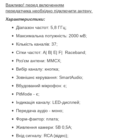
Важливо! перед включенням
передатчика необхідно підключити антену
Характеристики:
Діапазон частот: 5,8 ГГц;
Максимальна потужність: 2000 мВ;
Кількість каналів: 37;
Сітки частот: А| B| E| F| Raceband;
Роз'єм антени: MMCX;
Вибір каналу: кнопка;
Зовнішнє керування: SmartAudio;
Вбудований мікрофон: є;
PitMode - є;
Індикація каналу: LED-дисплей;
Передача аудіо - моно;
Форм-фактор: плата;
Живлення камери: 5В 0,5А;
Вхід сигналу: RCA (відео);