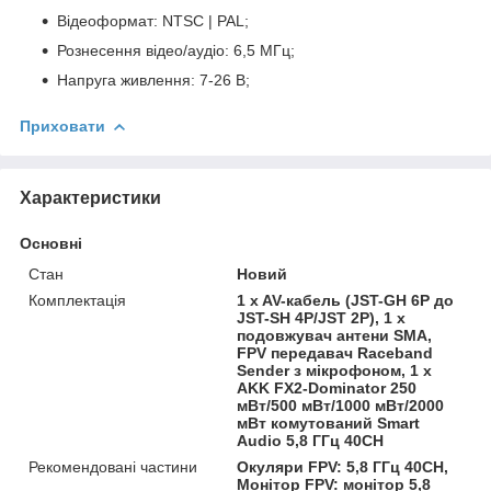
Відеоформат: NTSC | PAL;
Рознесення відео/аудіо: 6,5 МГц;
Напруга живлення: 7-26 В;
Приховати
Характеристики
Основні
Стан
Новий
Комплектація
1 x AV-кабель (JST-GH 6P до
JST-SH 4P/JST 2P), 1 x
подовжувач антени SMA,
FPV передавач Raceband
Sender з мікрофоном, 1 x
AKK FX2-Dominator 250
мВт/500 мВт/1000 мВт/2000
мВт комутований Smart
Audio 5,8 ГГц 40CH
Рекомендовані частини
Окуляри FPV: 5,8 ГГц 40CH,
Монітор FPV: монітор 5,8