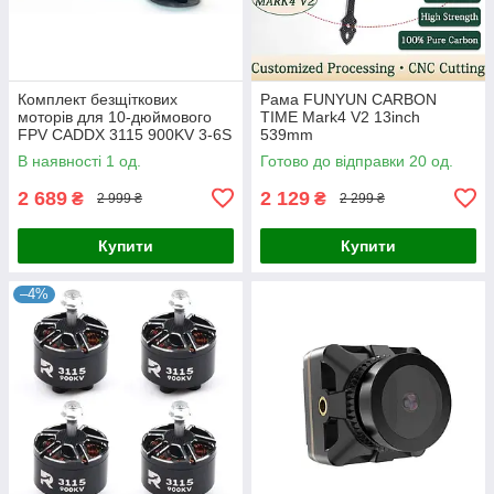
Комплект безщіткових
Рама FUNYUN CARBON
моторів для 10-дюймового
TIME Mark4 V2 13inch
FPV CADDX 3115 900KV 3-6S
539mm
В наявності 1 од.
Готово до відправки 20 од.
2 689
2 129
₴
₴
2 999 ₴
2 299 ₴
Купити
Купити
–4%