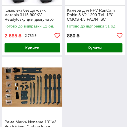
Комплект безщіткових
Камера для FPV RunCam
моторів 3115 900KV
Robin 3 V2 1200 TVL 1/3"
Readytosky для двигуна X-
CMOS 4:3 PAL/NTSC
Class Fpv дрону (R36-4)
Готово до відправки 12 од.
Готово до відправки 31 од.
2 685
880
₴
₴
2 785 ₴
Купити
Купити
Рама Mark4 Noname 13" V3
Pro 570mm Carbon Fiber