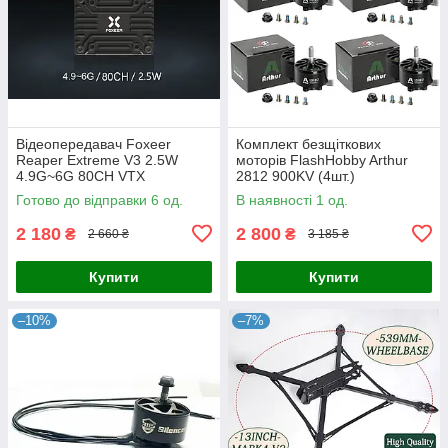
Відеопередавач Foxeer
Комплект безщіткових
Reaper Extreme V3 2.5W
моторів FlashHobby Arthur
4.9G~6G 80CH VTX
2812 900KV (4шт.)
Готово до відправки 6 од.
В наявності 1 од.
2 180
2 800
₴
₴
2 660 ₴
3 185 ₴
Купити
Купити
–10%
–7%