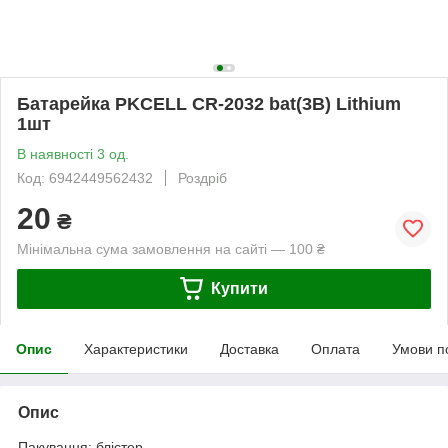
Батарейка PKCELL CR-2032 bat(3B) Lithium
1шт
В наявності 3 од.
Код: 6942449562432
Роздріб
20
₴
Мінімальна сума замовлення на сайті — 100 ₴
Купити
Опис
Характеристики
Доставка
Оплата
Умови п
Опис
Пакування: блістер