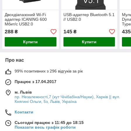
Двохдіапазоний Wi-Fi
USB-адаптер Bluetooth 5.1
Муль
адаптер ICANING 600
// USB2.0
Dyna
Мбит/с USB2.0
Type
288
145
435
₴
₴
Купити
Купити
Про нас
99% позитивних з 296 відгуків за рік
Працює з 17.04.2017
м. Львів
пр. Незалежності,7 (кут Чічібабіна/Науки), Харків || вул.
Княгині Ольги, 5з, Львів, Україна
Контакти
Сьогодні працює з 11:45 до 18:15
Показати весь графік роботи