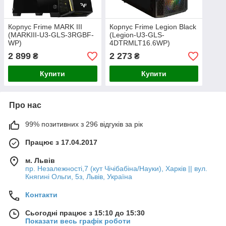
Корпус Frime MARK III
Корпус Frime Legion Black
(MARKIII-U3-GLS-3RGBF-
(Legion-U3-GLS-
WP)
4DTRMLT16.6WP)
2 899
2 273
₴
₴
Купити
Купити
Про нас
99% позитивних з 296 відгуків за рік
Працює з 17.04.2017
м. Львів
пр. Незалежності,7 (кут Чічібабіна/Науки), Харків || вул.
Княгині Ольги, 5з, Львів, Україна
Контакти
Сьогодні працює з 15:10 до 15:30
Показати весь графік роботи