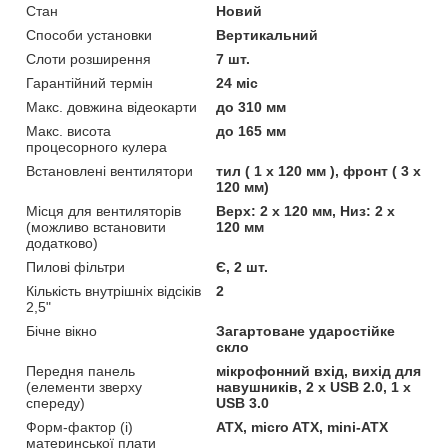
Стан
Новий
Способи установки
Вертикальний
Слоти розширення
7 шт.
Гарантійний термін
24 міс
Макс. довжина відеокарти
до 310 мм
Макс. висота
до 165 мм
процесорного кулера
Встановлені вентилятори
тил ( 1 х 120 мм ), фронт ( 3 х
120 мм)
Місця для вентиляторів
Верх: 2 х 120 мм, Низ: 2 х
(можливо встановити
120 мм
додатково)
Пилові фільтри
Є, 2 шт.
Кількість внутрішніх відсіків
2
2,5"
Бічне вікно
Загартоване ударостійке
скло
Передня панель
мікрофонний вхід, вихід для
(елементи зверху
навушників, 2 x USB 2.0, 1 x
спереду)
USB 3.0
Форм-фактор (і)
ATX, micro ATX, mini-ATX
материнської плати