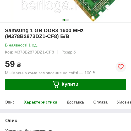
Samsung 1 GB DDR3 1600 MHz
(M378B2873DZ1-CF8) Б/В
В наявності 1 од.
Код: M378B2873DZ1-CF8
Роздріб
59
₴
Мінімальна сума замовлення на сайті — 100 ₴
Купити
Опис
Характеристики
Доставка
Оплата
Умови 
Опис
Упаковка: без пакування