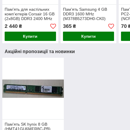
Пам'ять для настільних
Пам'ять Samsung 4 GB
Пам
комп'ютерів Corsair 16 GB
DDR3 1600 MHz
PC2
(2x8GB) DDR3 2400 MHz
(M378B5273DH0-CK0)
(NC
(CMY16GX3M2A2400C11R)
2 440
365
70
₴
₴
Vengeance Pro б/в
Купити
Купити
Акційні пропозиції та новинки
Пам'ять SK hynix 8 GB
(HMT41GU6MFR8C-PB)