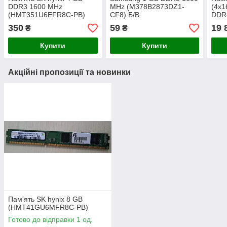
DDR3 1600 MHz
MHz (M378B2873DZ1-
(4x1
(HMT351U6EFR8C-PB)
CF8) Б/В
DDR
(CM
350
59
19 
₴
₴
Купити
Купити
Акційні пропозиції та новинки
Пам'ять SK hynix 8 GB
(HMT41GU6MFR8C-PB)
Готово до відправки 1 од.