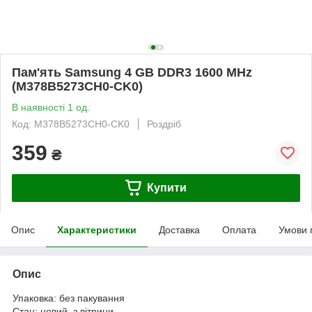
Пам'ять Samsung 4 GB DDR3 1600 MHz
(M378B5273CH0-CK0)
В наявності 1 од.
Код: M378B5273CH0-CK0
Роздріб
359
₴
Купити
Опис
Характеристики
Доставка
Оплата
Умови 
Опис
Упаковка: без пакування
Стан: новий, з вітрини