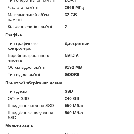
Тип оперативної пам'яті
DDR4
Частота пам'яті
2666 МГц
Максимальний об'єм
32 GB
пам'яті
Кількість слотів пам'яті
2
Графіка
Тип графічного
Дискретний
контролера
Виробник графічного
NVIDIA
чіпсета
Об`єм відеопам'яті
8192 MB
Тип відеопам'яті
GDDR6
Пристрої зберігання даних
Тип диска
SSD
Об'єм SSD
240 GB
Швидкість читання SSD
550 Мб/с
Швидкість записування
500 Мб/с
SSD
Мультимедіа