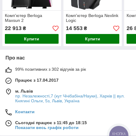
Комп'ютер Berloga
Комп'ютер Berloga Nexlink
Комп
Maxsun 2
Logic
22 913
14 553
26 
₴
₴
Купити
Купити
Про нас
99% позитивних з 302 відгуків за рік
Працює з 17.04.2017
м. Львів
пр. Незалежності,7 (кут Чічібабіна/Науки), Харків || вул.
Княгині Ольги, 5з, Львів, Україна
Контакти
Сьогодні працює з 11:45 до 18:15
Показати весь графік роботи
КНОПКА