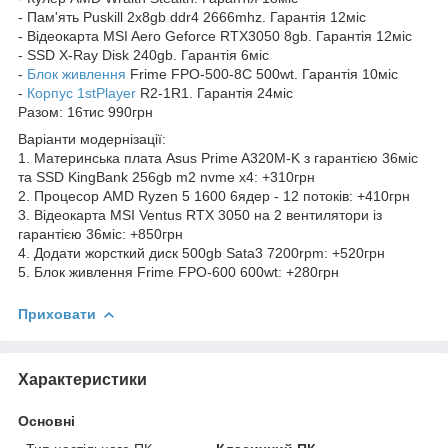
- Пам'ять Puskill 2x8gb ddr4 2666mhz. Гарантія 12міс
- Відеокарта MSI Aero Geforce RTX3050 8gb. Гарантія 12міс
- SSD X-Ray Disk 240gb. Гарантія 6міс
-
Блок живлення
Frime FPO-500-8C 500wt. Гарантія 10міс
-
Корпус 1stPlayer
R2-1R1. Гарантія 24міс
Разом: 16тис 990грн
Варіанти модернізації:
1. Материнська плата Asus Prime A320M-K з гарантією 36міс
та SSD KingBank 256gb m2 nvme x4: +310грн
2. Процесор AMD Ryzen 5 1600 6ядер - 12 потоків: +410грн
3. Відеокарта MSI Ventus RTX 3050 на 2 вентилятори із
гарантією 36міс: +850грн
4. Додати жорсткий диск 500gb Sata3 7200rpm: +520грн
5. Блок живлення Frime FPO-600 600wt: +280грн
Приховати
Характеристики
Основні