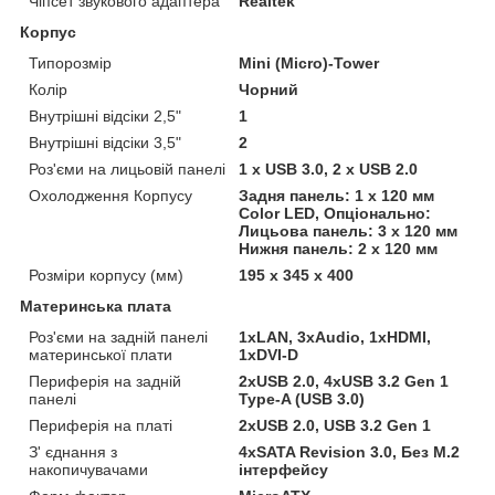
Чіпсет звукового адаптера
Realtek
Корпус
Типорозмір
Mini (Micro)-Tower
Колір
Чорний
Внутрішні відсіки 2,5"
1
Внутрішні відсіки 3,5"
2
Роз'єми на лицьовій панелі
1 х USB 3.0, 2 х USB 2.0
Охолодження Корпусу
Задня панель: 1 х 120 мм
Color LED, Опціонально:
Лицьова панель: 3 х 120 мм
Нижня панель: 2 х 120 мм
Розміри корпусу (мм)
195 х 345 х 400
Материнська плата
Роз'єми на задній панелі
1хLAN, 3хAudio, 1хHDMI,
материнської плати
1хDVI-D
Периферія на задній
2хUSB 2.0, 4хUSB 3.2 Gen 1
панелі
Type-A (USB 3.0)
Периферія на платі
2хUSB 2.0, USB 3.2 Gen 1
З' єднання з
4хSATA Revision 3.0, Без M.2
накопичувачами
інтерфейсу