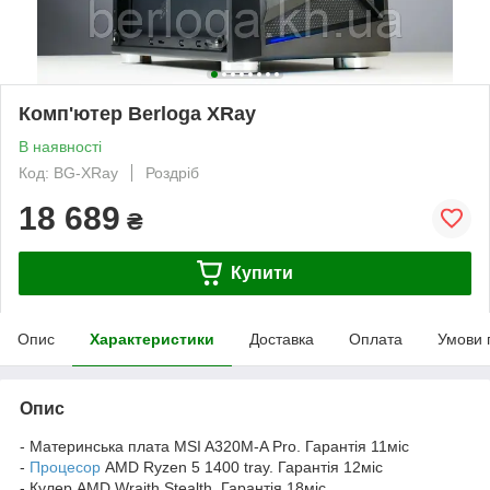
Комп'ютер Berloga XRay
В наявності
Код: BG-XRay
Роздріб
18 689
₴
Купити
Опис
Характеристики
Доставка
Оплата
Умови 
Опис
- Материнська плата MSI A320M-A Pro. Гарантія 11міс
-
Процесор
AMD Ryzen 5 1400 tray. Гарантія 12міс
- Кулер AMD Wraith Stealth. Гарантія 18міс