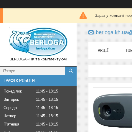
Зараз у компанії не
berloga.kh.ua
АКЦІЇ
ТО
BERLOGA - ПК та комплектуючі
ГРАФІК РОБОТИ
Понеділок
11:45
18:15
Вівторок
11:45
18:15
Середа
11:45
18:15
Четвер
11:45
18:15
Пʼятниця
11:45
18:15