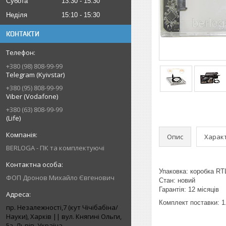
Субота
13:30
15:30
Неділя
15:10
15:30
КОНТАКТИ
+380 (98) 808-99-99
Telegram (Kyivstar)
+380 (95) 808-99-99
Viber (Vodafone)
+380 (63) 808-99-99
(Life)
Опис
Харак
BERLOGA - ПК та комплектуючі
Упаковка: коробка RT
ФОП Дронов Михайло Євгенович
Стан: новий
Гарантія: 12 місяців
Комплект поставки: 
пр. Незалежності,7 (кут Чічібабіна/
Науки), Харків || вул. Княгині Ольги,
2. кабель
5з, Львів, Україна