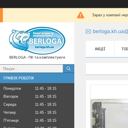
Зараз у компанії не
berloga.kh.ua
АКЦІЇ
ТО
BERLOGA - ПК та комплектуючі
ГРАФІК РОБОТИ
Понеділок
11:45
18:15
Вівторок
11:45
18:15
Середа
11:45
18:15
Четвер
11:45
18:15
Пʼятниця
11:45
18:15