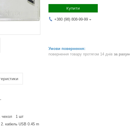
Купити
+380 (98) 808-99-99
повернення товару протягом 14 днів
за раху
теристики
L
1. чехол 1 шт
 USB 0.45 m