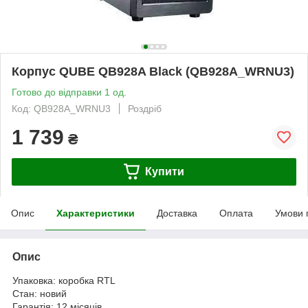
Корпус QUBE QB928A Black (QB928A_WRNU3)
Готово до відправки 1 од.
Код: QB928A_WRNU3
Роздріб
1 739
₴
Купити
Опис
Характеристики
Доставка
Оплата
Умови 
Опис
Упаковка: коробка RTL
Стан: новий
Гарантія: 12 місяців