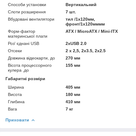
Способи установки
Вертикальний
Слоти розширення
7 шт.
Вбудовані вентилятори
тил /1x120мм,
фронт/1x120мммм
Форм-фактор
ATX / MicroATX / Mini-ITX
материнської плати
Роз' єднані USB
2хUSB 2.0
Отсеки
2 х 2,5, 2x3.5, 2x2.5
Довжина відеокарти, до
270 мм
Вісота процессорного
155 мм
кулера ,до
Габаритні розміри
Ширина
405 мм
Висота
180 мм
Глибина
410 мм
Вага
7 кг
Приховати