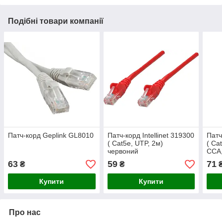
Подібні товари компанії
Патч-корд Geplink GL8010
Патч-корд Intellinet 319300
Патч
( Cat5e, UTP, 2м)
( Ca
червоний
ССА,
63
59
71
₴
₴
Купити
Купити
Про нас