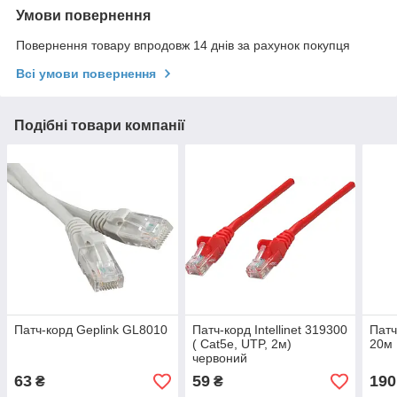
Умови повернення
Повернення товару впродовж 14 днів за рахунок покупця
Всі умови повернення
Подібні товари компанії
Патч-корд Geplink GL8010
Патч-корд Intellinet 319300
Патч
( Cat5e, UTP, 2м)
20м
червоний
63
59
190
₴
₴