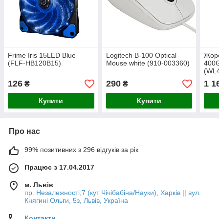
Frime Iris 15LED Blue
Logitech B-100 Optical
Жорс
(FLF-HB120B15)
Mouse white (910-003360)
400
(WL
Refu
126
290
1 1
₴
₴
Купити
Купити
Про нас
99% позитивних з 296 відгуків за рік
Працює з 17.04.2017
м. Львів
пр. Незалежності,7 (кут Чічібабіна/Науки), Харків || вул.
Княгині Ольги, 5з, Львів, Україна
Контакти