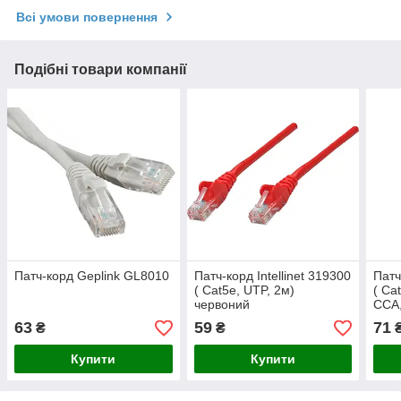
Всі умови повернення
Подібні товари компанії
Патч-корд Geplink GL8010
Патч-корд Intellinet 319300
Патч
( Cat5e, UTP, 2м)
( Ca
червоний
ССА,
63
59
71
₴
₴
Купити
Купити