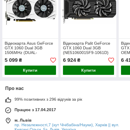
Відеокарта Asus GeForce
Відеокарта Palit GeForce
Віде
GTX 1060 Dual 3GB
GTX 1060 Dual 3GB
GTX
1506MHz (DUAL-
(NE51060015F9-1061D)
OE
GTX1060-O3G) OEM
5 099
6 924
6 4
₴
₴
Купити
Купити
Про нас
99% позитивних з 296 відгуків за рік
Працює з 17.04.2017
м. Львів
пр. Незалежності,7 (кут Чічібабіна/Науки), Харків || вул.
Княгині Ольги, 5з, Львів, Україна