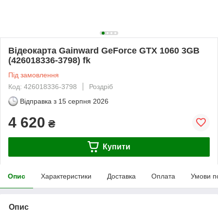
Відеокарта Gainward GeForce GTX 1060 3GB
(426018336-3798) fk
Під замовлення
Код: 426018336-3798
Роздріб
Відправка з
15 серпня 2026
4 620
₴
Купити
Опис
Характеристики
Доставка
Оплата
Умови п
Опис