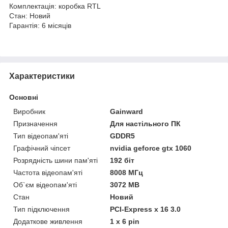
Комплектація: коробка RTL
Стан: Новий
Гарантія: 6 місяців
Характеристики
Основні
Виробник
Gainward
Призначення
Для настільного ПК
Тип відеопам'яті
GDDR5
Графічний чіпсет
nvidia geforce gtx 1060
Розрядність шини пам'яті
192 біт
Частота відеопам'яті
8008 МГц
Об`єм відеопам'яті
3072 MB
Стан
Новий
Тип підключення
PCI-Express x 16 3.0
Додаткове живлення
1 х 6 pin