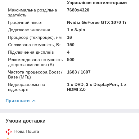
Управління вентиляторами
Максимальна роздільна
7680x4320
здатність
Графічний чіпсет
Nvidia GeForce GTX 1070 Ti
Додаткове живлення
1 x 8-pin
Процесор (техпроцес), нм
16
Споживана потужність, Вт
150
Підключення дисплеїв
4
Рекомендована потужність
500
джерела живлення (В)
Частота процесора Boost /
1683 / 1607
Base (МГц)
Видеоразъемы на
1 x DVD, 3 х DisplayPort, 1 х
відеокарті
HDMI 2.0
Приховати
Умови доставки
Нова Пошта