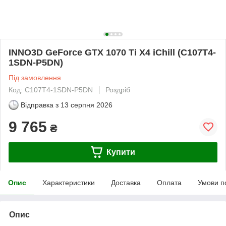
INNO3D GeForce GTX 1070 Ti X4 iChill (C107T4-
1SDN-P5DN)
Під замовлення
Код: C107T4-1SDN-P5DN
Роздріб
Відправка з
13 серпня 2026
9 765
₴
Купити
Опис
Характеристики
Доставка
Оплата
Умови п
Опис