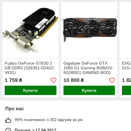
Fujitsu GeForce GT630 2
Gigabyte GeForce GTX
EVG
GB DDR3 (S26361-D2422-
1080 G1 Gaming 8GB(GV-
01G
V631)
N1080G1 GAMING-8GD)
1 759
10 800
1 8
₴
₴
Купити
Купити
Про нас
99% позитивних з 302 відгуків за рік
Працює з 17.04.2017