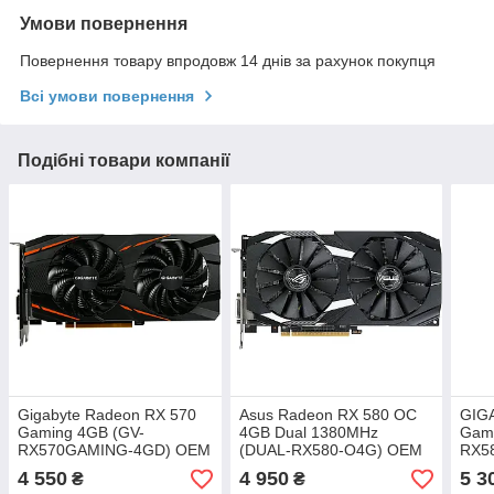
Умови повернення
Повернення товару впродовж 14 днів за рахунок покупця
Всі умови повернення
Подібні товари компанії
Gigabyte Radeon RX 570
Asus Radeon RX 580 OC
GIG
Gaming 4GB (GV-
4GB Dual 1380MHz
Gami
RX570GAMING-4GD) OEM
(DUAL-RX580-O4G) OEM
RX5
4 550
4 950
5 3
₴
₴