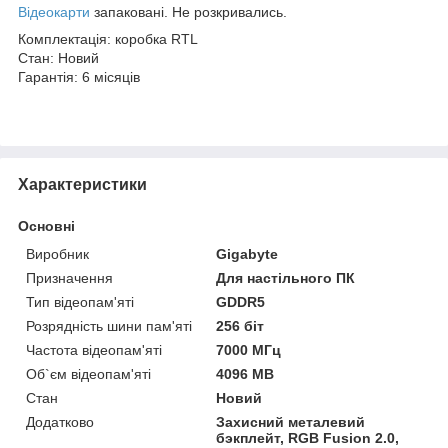
Відеокарти
запаковані. Не розкривались.
Комплектація: коробка RTL
Стан: Новий
Гарантія: 6 місяців
Характеристики
Основні
Виробник
Gigabyte
Призначення
Для настільного ПК
Тип відеопам'яті
GDDR5
Розрядність шини пам'яті
256 біт
Частота відеопам'яті
7000 МГц
Об`єм відеопам'яті
4096 MB
Стан
Новий
Додатково
Захисний металевий
бэкплейт, RGB Fusion 2.0,