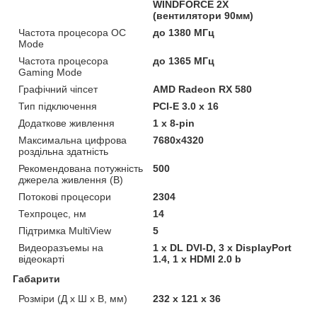
WINDFORCE 2X
(вентилятори 90мм)
Частота процесора ОС
до 1380 МГц
Mode
Частота процесора
до 1365 МГц
Gaming Mode
Графічний чіпсет
AMD Radeon RX 580
Тип підключення
PCI-E 3.0 x 16
Додаткове живлення
1 x 8-pin
Максимальна цифрова
7680x4320
роздільна здатність
Рекомендована потужність
500
джерела живлення (В)
Потокові процесори
2304
Техпроцес, нм
14
Підтримка MultiView
5
Видеоразъемы на
1 x DL DVI-D, 3 х DisplayPort
відеокарті
1.4, 1 х HDMI 2.0 b
Габарити
Розміри (Д х Ш х В, мм)
232 х 121 х 36