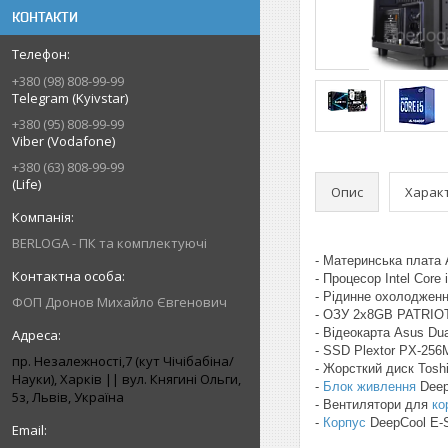
КОНТАКТИ
+380 (98) 808-99-99
Telegram (Kyivstar)
+380 (95) 808-99-99
Viber (Vodafone)
+380 (63) 808-99-99
(Life)
Опис
Харак
BERLOGA - ПК та комплектуючі
- Материнська плата 
- Процесор Intel Core 
- Рідинне охолоджен
ФОП Дронов Михайло Євгенович
- ОЗУ 2x8GB PATRIOT 
- Відеокарта Asus Du
- SSD Plextor PX-256
пр. Незалежності,7 (кут Чічібабіна/
- Жорсткий диск Tosh
Науки), Харків || вул. Княгині Ольги,
-
Блок живлення
Deep
5з, Львів, Україна
- Вентилятори для
ко
-
Корпус
DeepCool E-Sh