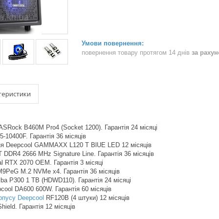
повернення товару протягом 14 днів
за раху
теристики
ASRock B460M Pro4 (Socket 1200). Гарантія 24 місяці
i5-10400F. Гарантія 36 місяців
ня Deepcool GAMMAXX L120 T BlUE LED 12 місяців
DDR4 2666 MHz Signature Line. Гарантія 36 місяців
al RTX 2070 OEM. Гарантія 3 місяці
M9PeG M.2 NVMe x4. Гарантія 36 місяців
iba P300 1 TB (HDWD110). Гарантія 24 місяці
cool DA600 600W. Гарантія 60 місяців
рпусу Deepcool
RF120B (4 штуки) 12 місяців
ield. Гарантія 12 місяців