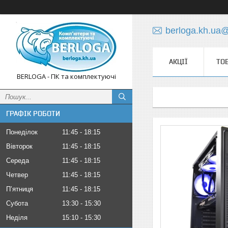
berloga.kh.ua
АКЦІЇ
ТО
BERLOGA - ПК та комплектуючі
ГРАФІК РОБОТИ
Понеділок
11:45
18:15
Вівторок
11:45
18:15
Середа
11:45
18:15
Четвер
11:45
18:15
Пʼятниця
11:45
18:15
Субота
13:30
15:30
Неділя
15:10
15:30