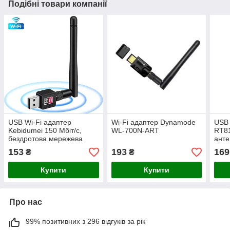
Подібні товари компанії
USB Wi-Fi адаптер
Wi-Fi адаптер Dynamode
USB 
Kebidumei 150 Мбіт/с,
WL-700N-ART
RT81
бездротова мережева
анте
карта 802.11b/n/g/ac 2,4
ГГц 
153
193
169
₴
₴
ГГц, зовнішня антена
Купити
Купити
Про нас
99% позитивних з 296 відгуків за рік