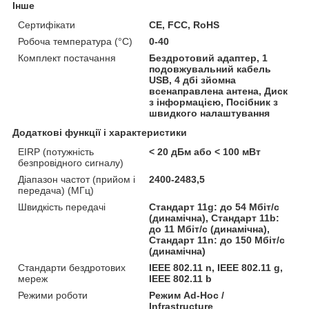
Інше
Сертифікати
CE, FCC, RoHS
Робоча температура (°C)
0-40
Комплект постачання
Бездротовий адаптер, 1
подовжувальний кабель
USB, 4 дбі зйомна
всенаправлена антена, Диск
з інформацією, Посібник з
швидкого налаштування
Додаткові функції і характеристики
EIRP (потужність
< 20 дБм або < 100 мВт
безпровідного сигналу)
Діапазон частот (прийом і
2400-2483,5
передача) (МГц)
Швидкість передачі
Стандарт 11g: до 54 Мбіт/с
(динамічна), Стандарт 11b:
до 11 Мбіт/с (динамічна),
Стандарт 11n: до 150 Мбіт/с
(динамічна)
Стандарти бездротових
IEEE 802.11 n, IEEE 802.11 g,
мереж
IEEE 802.11 b
Режими роботи
Режим Ad-Hoc /
Infrastructure