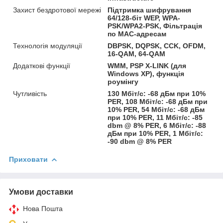
Захист бездротової мережі
Підтримка шифрування
64/128-біт WEP, WPA-
PSK/WPA2-PSK, Фільтрація
по MAC-адресам
Технологія модуляції
DBPSK, DQPSK, CCK, OFDM,
16-QAM, 64-QAM
Додаткові функції
WMM, PSP X-LINK (для
Windows XP), функція
роумінгу
Чутливість
130 Мбіт/с: -68 дБм при 10%
PER, 108 Мбіт/с: -68 дБм при
10% PER, 54 Мбіт/с: -68 дБм
при 10% PER, 11 Мбіт/с: -85
dbm @ 8% PER, 6 Мбіт/с: -88
дБм при 10% PER, 1 Мбіт/с:
-90 dbm @ 8% PER
Приховати
Умови доставки
Нова Пошта