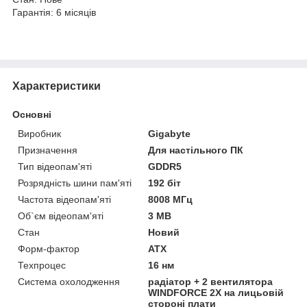
Гарантія: 6 місяців
Характеристики
Основні
Виробник
Gigabyte
Призначення
Для настільного ПК
Тип відеопам'яті
GDDR5
Розрядність шини пам'яті
192 біт
Частота відеопам'яті
8008 МГц
Об`єм відеопам'яті
3 MB
Стан
Новий
Форм-фактор
ATX
Техпроцес
16 нм
Система охолодження
радіатор + 2 вентилятора
WINDFORCE 2X на лицьовій
стороні плати