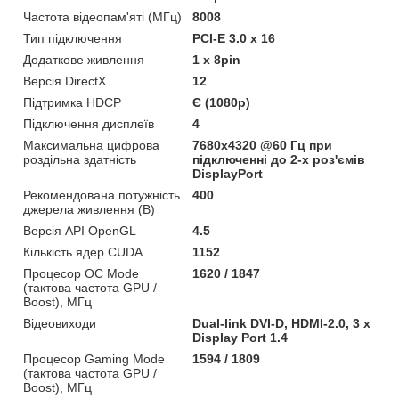
Частота відеопам'яті (МГц)
8008
Тип підключення
PCI-E 3.0 x 16
Додаткове живлення
1 х 8pin
Версія DirectX
12
Підтримка HDCP
Є (1080p)
Підключення дисплеїв
4
Максимальна цифрова
7680x4320 @60 Гц при
роздільна здатність
підключенні до 2-х роз'ємів
DisplayPort
Рекомендована потужність
400
джерела живлення (В)
Версія API OpenGL
4.5
Кількість ядер CUDA
1152
Процесор OC Mode
1620 / 1847
(тактова частота GPU /
Boost), МГц
Відеовиходи
Dual-link DVI-D, HDMI-2.0, 3 х
Display Port 1.4
Процесор Gaming Mode
1594 / 1809
(тактова частота GPU /
Boost), МГц