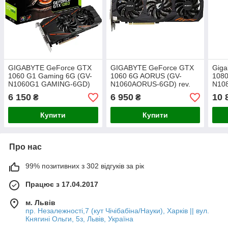
GIGABYTE GeForce GTX
GIGABYTE GeForce GTX
Giga
1060 G1 Gaming 6G (GV-
1060 6G AORUS (GV-
108
N1060G1 GAMING-6GD)
N1060AORUS-6GD) rev.
N10
2.0
6 150
6 950
10 
₴
₴
Купити
Купити
Про нас
99% позитивних з 302 відгуків за рік
Працює з 17.04.2017
м. Львів
пр. Незалежності,7 (кут Чічібабіна/Науки), Харків || вул.
Княгині Ольги, 5з, Львів, Україна