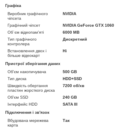
Графіка
Виробник графічного
NVIDIA
чіпсета
Графічний чіпсет
NVIDIA GeForce GTX 1060
Об`єм відеопам'яті
6000 MB
Тип графічного
Дискретний
контролера
Встановлення двох і
Ні
більше відеокарт
Пристрої зберігання даних
Об'єм накопичувача
500 GB
Тип диска
HDD+SSD
Швидкість обертання
7200 об/хв
пластин жорсткого диска
Об'єм SSD
240 GB
Інтерфейс HDD
SATA III
Підключення і зв'язок
Вбудована мережева
Так
карта