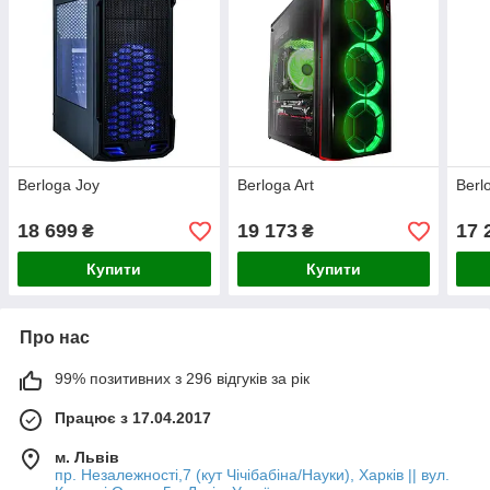
Berloga Joy
Berloga Art
Berl
18 699
19 173
17 
₴
₴
Купити
Купити
Про нас
99% позитивних з 296 відгуків за рік
Працює з 17.04.2017
м. Львів
пр. Незалежності,7 (кут Чічібабіна/Науки), Харків || вул.