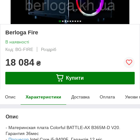
Berloga Fire
В наявності
Код: BG-FIRE
Роздріб
18 084
₴
Купити
Опис
Характеристики
Доставка
Оплата
Умови 
Опис
- Материнская плата Colorful BATTLE-AX B365M-D V20.
Гарантия 36мес
-
Процесор
Intel Core i5-9400F Гарантія 12 міс