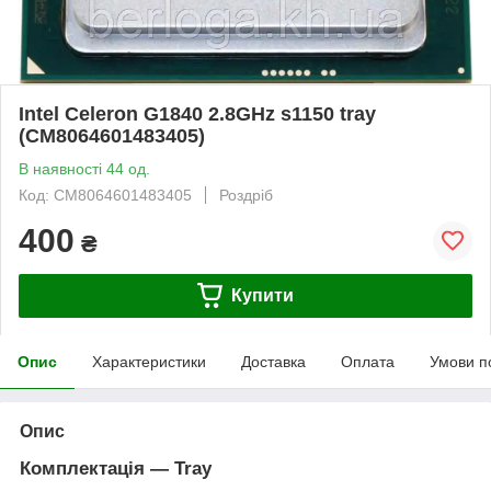
Intel Celeron G1840 2.8GHz s1150 tray
(CM8064601483405)
В наявності 44 од.
Код: CM8064601483405
Роздріб
400
₴
Купити
Опис
Характеристики
Доставка
Оплата
Умови п
Опис
Комплектація — Tray