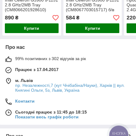
Intel Celeron G3900 s-1151
Intel Celeron G3900 s-1151
Проц
2.8 GHz/2MB Tray
2.8 GHz/2MB Tray
Qua
(CM8066201928610)
(CM8067703015717) б/в
2.4G
MHz 
890
584
220
₴
₴
Купити
Купити
Про нас
99% позитивних з 302 відгуків за рік
Працює з 17.04.2017
м. Львів
пр. Незалежності,7 (кут Чічібабіна/Науки), Харків || вул.
Княгині Ольги, 5з, Львів, Україна
Контакти
Сьогодні працює з 11:45 до 18:15
Показати весь графік роботи
КНОПКА
Про нас