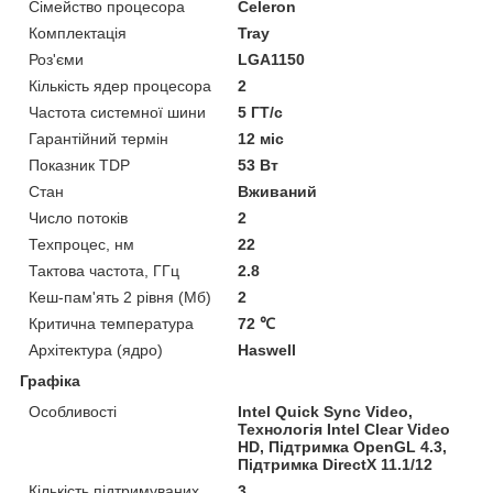
Сімейство процесора
Celeron
Комплектація
Tray
Роз'єми
LGA1150
Кількість ядер процесора
2
Частота системної шини
5 ГТ/с
Гарантійний термін
12 міс
Показник TDP
53 Вт
Стан
Вживаний
Число потоків
2
Техпроцес, нм
22
Тактова частота, ГГц
2.8
Кеш-пам'ять 2 рівня (Мб)
2
Критична температура
72 ℃
Архітектура (ядро)
Haswell
Графіка
Особливості
Intel Quick Sync Video,
Технологія Intel Clear Video
HD, Підтримка OpenGL 4.3,
Підтримка DirectX 11.1/12
Кількість підтримуваних
3