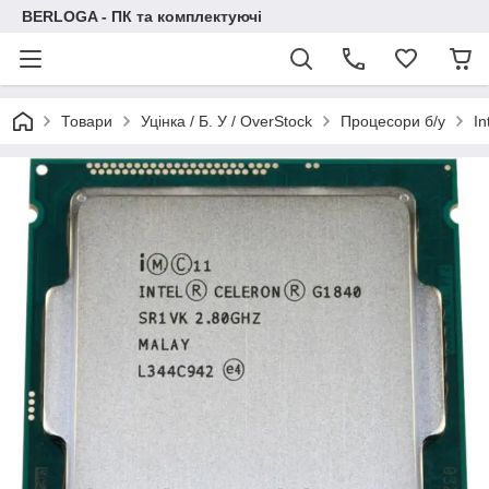
BERLOGA - ПК та комплектуючі
Товари
Уцінка / Б. У / OverStock
Процесори б/у
I