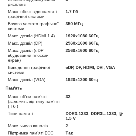
дисплеїв
Макс. обсяг відеопам'яті
1.7 Гб
графічної системи
Базова частота графічної
350 МГц
системи
Макс. дозвіл (HDMI 1.4)
1920x1080 60Гц
Макс. дозвіл (DP)
2560x1600 60Гц
Макс. дозвіл (eDP -
2560x1600 60Гц
вбудований плоский
екран)
Виведення графічної
eDP, DP, HDMI, DVI, VGA
системи
Макс. дозвіл (VGA)
1920x1200 60гц
Пам'ять
Макс. об'єм пам'яті
32
(залежить від типу пам'яті
( Гб )
Типи пам'яті
DDR3-1333, DDR3L-1333, @
1.5 V
Макс. число каналів
2
Підтримка пам'яті ECC
Так