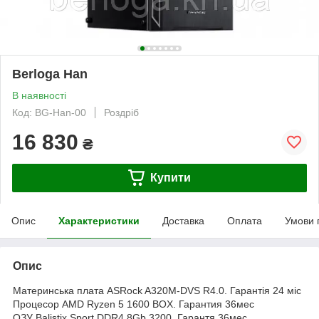
Berloga Han
В наявності
Код: BG-Han-00
Роздріб
16 830
₴
Купити
Опис
Характеристики
Доставка
Оплата
Умови 
Опис
Материнська плата ASRock A320M-DVS R4.0. Гарантія 24 міс
Процесор AMD Ryzen 5 1600 BOX. Гарантия 36мес
ОЗУ Balistix Sport DDR4 8Gb 3200. Гарантя 36мес