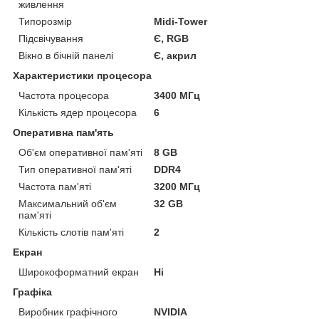
живлення
Типорозмір
Midi-Tower
Підсвічування
Є, RGB
Вікно в бічній панелі
Є, акрил
Характеристики процесора
Частота процесора
3400 МГц
Кількість ядер процесора
6
Оперативна пам'ять
Об'єм оперативної пам'яті
8 GB
Тип оперативної пам'яті
DDR4
Частота пам'яті
3200 МГц
Максимальний об'єм
32 GB
пам'яті
Кількість слотів пам'яті
2
Екран
Широкоформатний екран
Ні
Графіка
Виробник графічного
NVIDIA