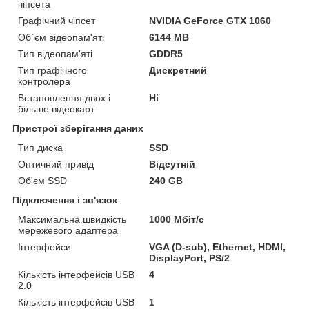
чіпсета
Графічний чіпсет
NVIDIA GeForce GTX 1060
Об`єм відеопам'яті
6144 MB
Тип відеопам'яті
GDDR5
Тип графічного
Дискретний
контролера
Встановлення двох і
Ні
більше відеокарт
Пристрої зберігання даних
Тип диска
SSD
Оптичний привід
Відсутній
Об'єм SSD
240 GB
Підключення і зв'язок
Максимальна швидкість
1000 Мбіт/с
мережевого адаптера
Інтерфейси
VGA (D-sub), Ethernet, HDMI,
DisplayPort, PS/2
Кількість інтерфейсів USB
4
2.0
Кількість інтерфейсів USB
1