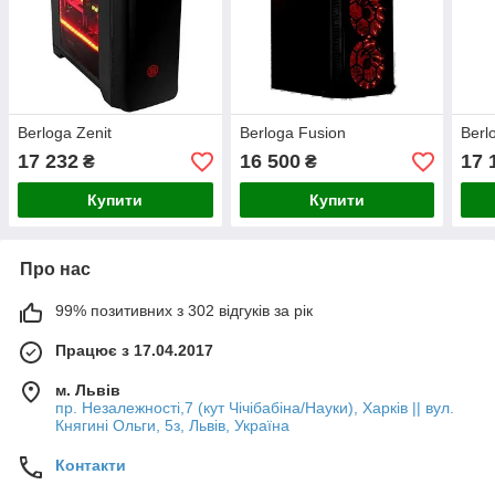
Berloga Zenit
Berloga Fusion
Berl
17 232
16 500
17 
₴
₴
Купити
Купити
Про нас
99% позитивних з 302 відгуків за рік
Працює з 17.04.2017
м. Львів
пр. Незалежності,7 (кут Чічібабіна/Науки), Харків || вул.
Княгині Ольги, 5з, Львів, Україна
Контакти