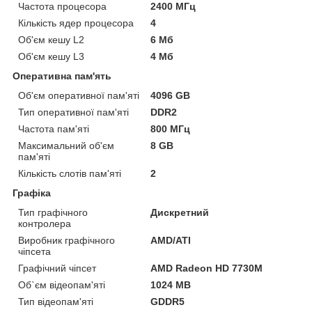
Частота процесора
2400 МГц
Кількість ядер процесора
4
Об'єм кешу L2
6 Мб
Об'єм кешу L3
4 Мб
Оперативна пам'ять
Об'єм оперативної пам'яті
4096 GB
Тип оперативної пам'яті
DDR2
Частота пам'яті
800 МГц
Максимальний об'єм
8 GB
пам'яті
Кількість слотів пам'яті
2
Графіка
Тип графічного
Дискретний
контролера
Виробник графічного
AMD/ATI
чіпсета
Графічний чіпсет
AMD Radeon HD 7730M
Об`єм відеопам'яті
1024 MB
Тип відеопам'яті
GDDR5