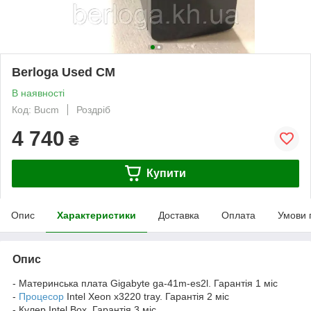
Berloga Used CM
В наявності
Код: Bucm
Роздріб
4 740
₴
Купити
Опис
Характеристики
Доставка
Оплата
Умови 
Опис
- Материнська плата Gigabyte ga-41m-es2l. Гарантія 1 міс
-
Процесор
Intel Xeon x3220 tray. Гарантія 2 міс
- Кулер Intel Box. Гарантія 3 міс