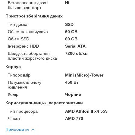
Встановлення двох і
Ні
більше відеокарт
Пристрої зберігання даних
Тип диска
SSD
Об'єм накопичувача
60 GB
Об'єм SSD
60 GB
Інтерфейс HDD
Serial ATA
Швидкість обертання
7200 об/хв
пластин жорсткого диска
Корпус
Типорозмір
Mini (Micro)-Tower
Потужність блоку
450 Вт
живлення
Колір
Чорний
Користувальницькі характеристики
Тип процесора
AMD Athlon II x4 559
Чіпсет
AMD 770
Приховати