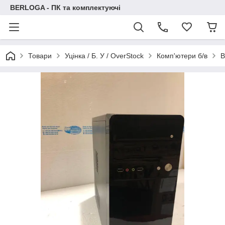
BERLOGA - ПК та комплектуючі
Товари
Уцінка / Б. У / OverStock
Комп'ютери б/в
B