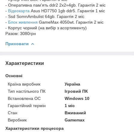
- Оперативна пам'ять ddr2 2x2=4gb. Гарантія 2 міс
-
Відеокарта
Asus HD7750 1gb ddr5. Гарантія 1 міс
- Ssd SomnAmbulist 64gb. Гарантія 2 міс
-
Блок живлення
GameMax 4050wt. Гарантія 2 міс
- Корпус чорний (на вибір з асортименту)
Разом: 3080грн
Приховати
Характеристики
Основні
Країна виробник
Україна
Тип настільного ПК
Ігровий ПК
Встановлена ОС
Windows 10
Гарантійний термін
1 міс
Стан
Вживаний
Виробник
Gamemax
Характеристики процесора