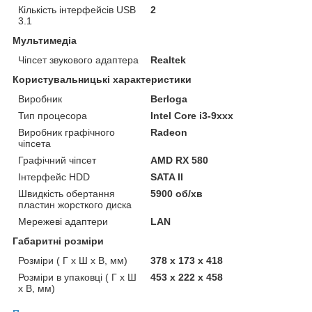
Кількість інтерфейсів USB
2
3.1
Мультимедіа
Чіпсет звукового адаптера
Realtek
Користувальницькі характеристики
Виробник
Berloga
Тип процесора
Intel Core i3-9xxx
Виробник графічного
Radeon
чіпсета
Графічний чіпсет
AMD RX 580
Інтерфейс HDD
SATA II
Швидкість обертання
5900 об/хв
пластин жорсткого диска
Мережеві адаптери
LAN
Габаритні розміри
Розміри ( Г х Ш х В, мм)
378 х 173 х 418
Розміри в упаковці ( Г х Ш
453 х 222 х 458
х В, мм)