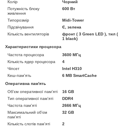
Колір
Чорний
Потужність блоку
600 Вт
живлення
Типорозмір
Midi-Tower
Підсвічування
Є, зелена
Кількість вентиляторів
фронт ( 3 Green LED ), тил (
1 black)
Характеристики процесора
Частота процесора
3600 МГц
Кількість ядер процесора
4
Чіпсет
Intel H310
Кеш-пам'ять
6 MB SmartCache
Оперативна пам'ять
Об'єм оперативної пам'яті
16 GB
Тип оперативної пам'яті
DDR4
Частота пам'яті
2666 МГц
Максимальний об'єм
32 GB
пам'яті
Кількість слотів пам'яті
2