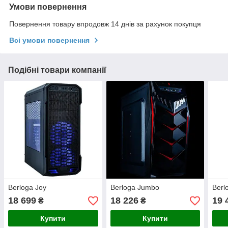
Умови повернення
Повернення товару впродовж 14 днів за рахунок покупця
Всі умови повернення
Подібні товари компанії
Berloga Joy
Berloga Jumbo
Berl
18 699
18 226
19 
₴
₴
Купити
Купити