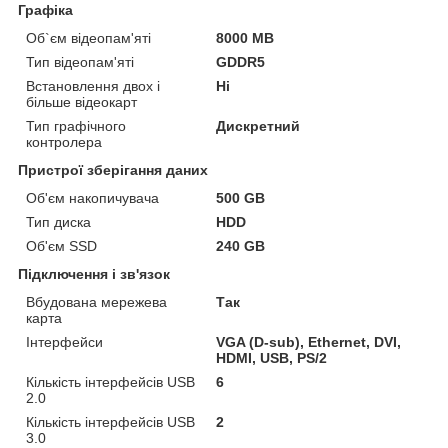
Графіка
Об`єм відеопам'яті
8000 MB
Тип відеопам'яті
GDDR5
Встановлення двох і
Ні
більше відеокарт
Тип графічного
Дискретний
контролера
Пристрої зберігання даних
Об'єм накопичувача
500 GB
Тип диска
HDD
Об'єм SSD
240 GB
Підключення і зв'язок
Вбудована мережева
Так
карта
Інтерфейси
VGA (D-sub), Ethernet, DVI,
HDMI, USB, PS/2
Кількість інтерфейсів USB
6
2.0
Кількість інтерфейсів USB
2
3.0