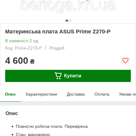
Материнська плата ASUS Prime Z270-P
В наявності 2 од.
Код: Prime-Z270-P
Роздріб
4 600
₴
Купити
Опис
Характеристики
Доставка
Оплата
Умови п
Опис
Повністю робоча плата. Перевірена.
Стан: відновлено