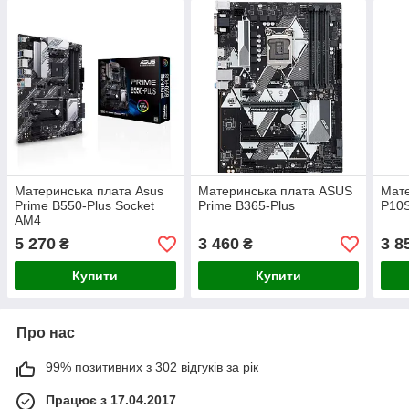
Материнська плата Asus
Материнська плата ASUS
Мате
Prime B550-Plus Socket
Prime B365-Plus
P10
AM4
5 270
3 460
3 8
₴
₴
Купити
Купити
Про нас
99% позитивних з 302 відгуків за рік
Працює з 17.04.2017