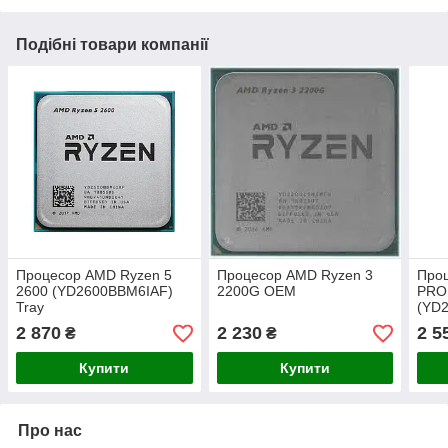
Подібні товари компанії
Процесор AMD Ryzen 5
Процесор AMD Ryzen 3
Про
2600 (YD2600BBM6IAF)
2200G OEM
PRO
Tray
(YD
2 870
2 230
2 5
₴
₴
Купити
Купити
Про нас