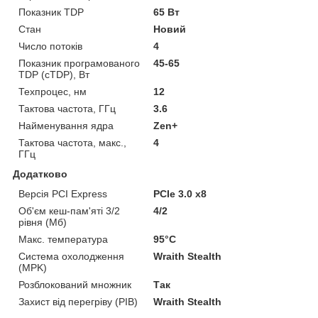
Показник TDP
65 Вт
Стан
Новий
Число потоків
4
Показник програмованого
45-65
TDP (cTDP), Вт
Техпроцес, нм
12
Тактова частота, ГГц
3.6
Найменування ядра
Zen+
Тактова частота, макс.,
4
ГГц
Додатково
Версія PCI Express
PCIe 3.0 x8
Об'єм кеш-пам'яті 3/2
4/2
рівня (Мб)
Макс. температура
95°C
Система охолодження
Wraith Stealth
(MPK)
Розблокований множник
Так
Захист від перегріву (PIB)
Wraith Stealth